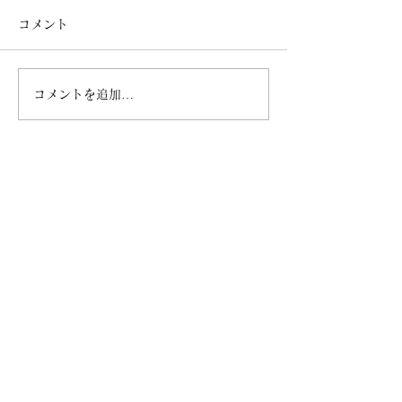
コメント
住宅ローンのお
コメントを追加…
住んでみたい街アンケー
ト（首都圏／関西）2023
年 ※MAJOR7情報サイ
ト
Contact
お気軽にお問合せください。
不動産の売買・賃貸をはじめ、不動産のことな
ら何でもお気軽にご相談ください。